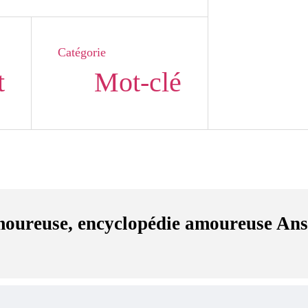
Catégorie
t
Mot-clé
moureuse, encyclopédie amoureuse An