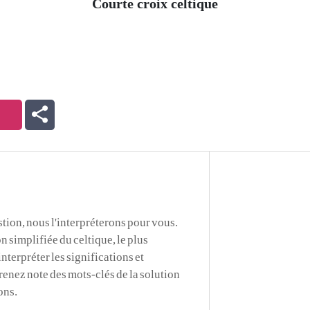
Courte croix celtique
stion, nous l'interpréterons pour vous.
n simplifiée du celtique, le plus
nterpréter les significations et
renez note des mots-clés de la solution
ons.