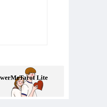
swerMeTarot Lite