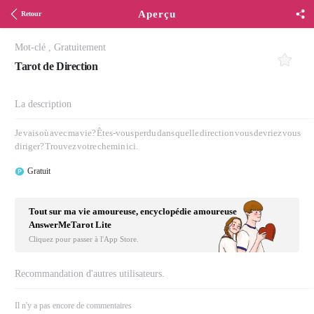
Aperçu
Retour
Mot-clé
,
Gratuitement
Tarot de Direction
La description
Je vais où avec ma vie? Êtes-vous perdu dans quelle direction vous devriez vous
diriger? Trouvez votre chemin ici.
Gratuit
Tout sur ma vie amoureuse, encyclopédie amoureuse
AnswerMeTarot Lite
Cliquez pour passer à l'App Store.
Recommandation d'autres utilisateurs.
Il n'y a pas encore de commentaires