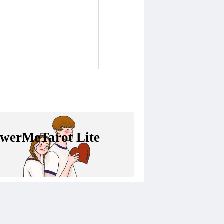
swerMeTarot Lite