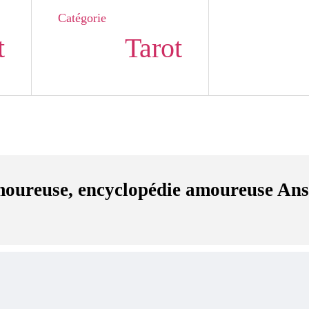
Catégorie
t
Tarot
moureuse, encyclopédie amoureuse An