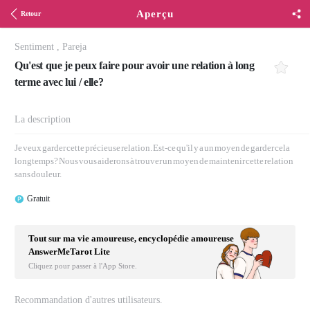
Aperçu
Retour
Sentiment
,
Pareja
Qu'est que je peux faire pour avoir une relation à long
terme avec lui / elle?
La description
Je veux garder cette précieuse relation. Est-ce qu'il y a un moyen de garder cela
longtemps? Nous vous aiderons à trouver un moyen de maintenir cette relation
sans douleur.
Gratuit
Tout sur ma vie amoureuse, encyclopédie amoureuse
AnswerMeTarot Lite
Cliquez pour passer à l'App Store.
Recommandation d'autres utilisateurs.