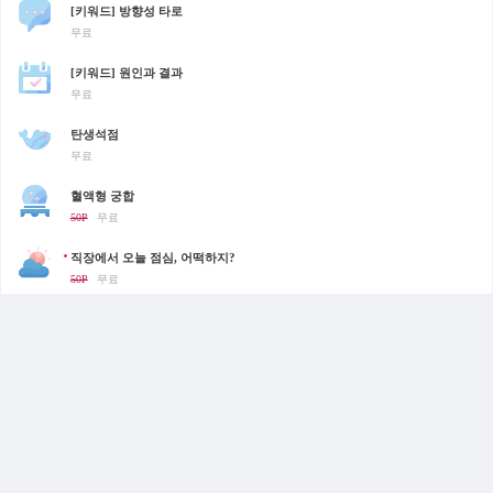
[키워드] 방향성 타로
무료
[키워드] 원인과 결과
무료
탄생석점
무료
혈액형 궁합
50P
무료
직장에서 오늘 점심, 어떡하지?
50P
무료