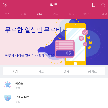
타로
추천
기획
매일
커플
솔로
펫/푸드
직장
무료한 일상엔 무료타로
하루의 시작을 앤써미와 함께하세요.
전체
타로
운세
키워드
예스노
무료
오늘의 타로
무료